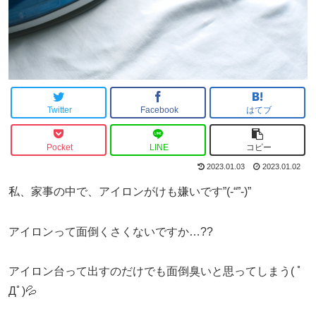
Twitter
Facebook
はてブ
Pocket
LINE
コピー
2023.01.03
2023.01.02
私、家事の中で、アイロンがけも嫌いです”(-“”-)”
アイロンって面倒くさくないですか…??
アイロン台って出すのだけでも面倒臭いと思ってしまう( ﾟ
Дﾟ)💦