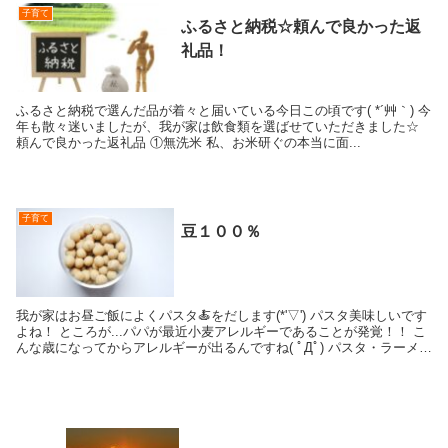
子育て
ふるさと納税☆頼んで良かった返
礼品！
ふるさと納税で選んだ品が着々と届いている今日この頃です( *´艸｀) 今
年も散々迷いましたが、我が家は飲食類を選ばせていただきました☆
頼んで良かった返礼品 ①無洗米 私、お米研ぐの本当に面...
子育て
豆１００％
我が家はお昼ご飯によくパスタ🍝をだします(*'▽') パスタ美味しいです
よね！ ところが...パパが最近小麦アレルギーであることが発覚！！ こ
んな歳になってからアレルギーが出るんですね( ﾟДﾟ) パスタ・ラーメ
ン...