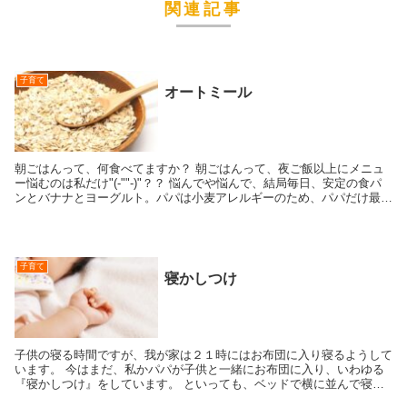
関連記事
子育て
オートミール
朝ごはんって、何食べてますか？ 朝ごはんって、夜ご飯以上にメニュ
ー悩むのは私だけ"(-""-)"？？ 悩んでや悩んで、結局毎日、安定の食パ
ンとバナナとヨーグルト。パパは小麦アレルギーのため、パパだけ最近
はサラダとヨーグルトを食...
子育て
寝かしつけ
子供の寝る時間ですが、我が家は２１時にはお布団に入り寝るようして
います。 今はまだ、私かパパが子供と一緒にお布団に入り、いわゆる
『寝かしつけ』をしています。 といっても、ベッドで横に並んで寝て
いるだけなんですけどね(*´з`)...