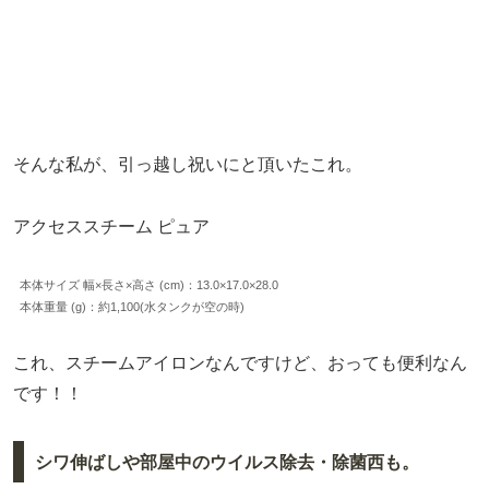
そんな私が、引っ越し祝いにと頂いたこれ。
アクセススチーム ピュア
本体サイズ 幅×長さ×高さ (cm)：13.0×17.0×28.0
本体重量 (g)：約1,100(水タンクが空の時)
これ、スチームアイロンなんですけど、おっても便利なん
です！！
シワ伸ばしや部屋中のウイルス除去・除菌西も。