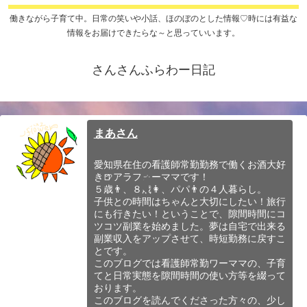
働きながら子育て中。日常の笑いや小話、ほのぼのとした情報♡時には有益な
情報をお届けできたらな～と思っていいます。
さんさんふらわー日記
まあさん
愛知県在住の看護師常勤勤務で働くお酒大好
き🍺アラフォーママです！
５歳👨、８歳👩、パパ👨の４人暮らし。
子供との時間はちゃんと大切にしたい！旅行
にも行きたい！ということで、隙間時間にコ
ツコツ副業を始めました。夢は自宅で出来る
副業収入をアップさせて、時短勤務に戻すこ
とです。
このブログでは看護師常勤ワーママの、子育
てと日常実態を隙間時間の使い方等を綴って
おります。
このブログを読んでくださった方々の、少し