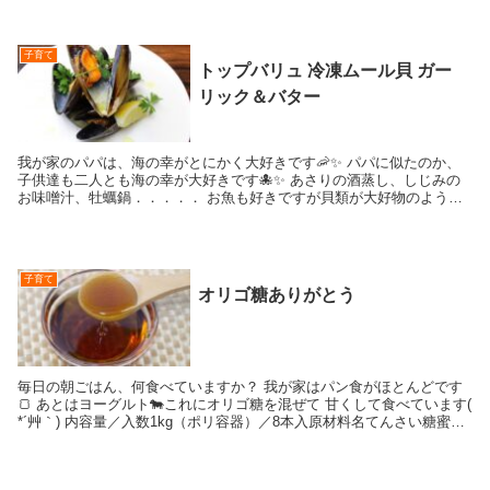
子育て
トップバリュ 冷凍ムール貝 ガー
リック＆バター
我が家のパパは、海の幸がとにかく大好きです🦐✨ パパに似たのか、
子供達も二人とも海の幸が大好きです🐙✨ あさりの酒蒸し、しじみの
お味噌汁、牡蠣鍋．．．．． お魚も好きですが貝類が大好物のようで
す🐚✨ みなさん、これ...
子育て
オリゴ糖ありがとう
毎日の朝ごはん、何食べていますか？ 我が家はパン食がほとんどです
🍞 あとはヨーグルト🐄これにオリゴ糖を混ぜて 甘くして食べています(
*´艸｀) 内容量／入数1kg（ポリ容器）／8本入原材料名てんさい糖蜜
（国内製造...