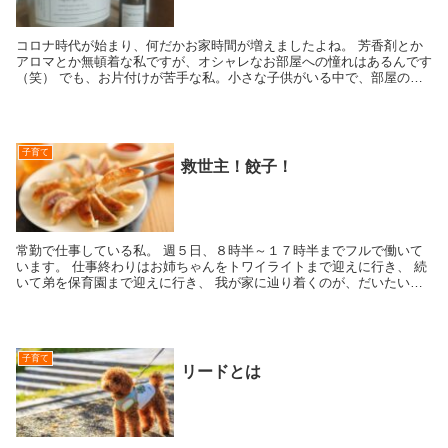
コロナ時代が始まり、何だかお家時間が増えましたよね。 芳香剤とか
アロマとか無頓着な私ですが、オシャレなお部屋への憧れはあるんです
（笑） でも、お片付けが苦手な私。小さな子供がいる中で、部屋の中
を常にきれいにオシャレに保つの.....
子育て
救世主！餃子！
常勤で仕事している私。 週５日、８時半～１７時半までフルで働いて
います。 仕事終わりはお姉ちゃんをトワイライトまで迎えに行き、 続
いて弟を保育園まで迎えに行き、 我が家に辿り着くのが、だいたいい
つも １８時半...
子育て
リードとは