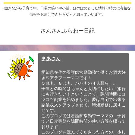
働きながら子育て中。日常の笑いや小話、ほのぼのとした情報♡時には有益な
情報をお届けできたらな～と思っていいます。
さんさんふらわー日記
まあさん
愛知県在住の看護師常勤勤務で働くお酒大好
き🍺アラフォーママです！
５歳👨、８歳👩、パパ👨の４人暮らし。
子供との時間はちゃんと大切にしたい！旅行
にも行きたい！ということで、隙間時間にコ
ツコツ副業を始めました。夢は自宅で出来る
副業収入をアップさせて、時短勤務に戻すこ
とです。
このブログでは看護師常勤ワーママの、子育
てと日常実態を隙間時間の使い方等を綴って
おります。
このブログを読んでくださった方々の、少し