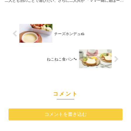
二人とも別のことで遊びたい、さらに二人共が 「ママ一緒に遊ぼーー
ー！」の日は悲惨です( ;...
チーズホンデュ🧀
ねこねこ食パン🐾
コメント
コメントを書き込む