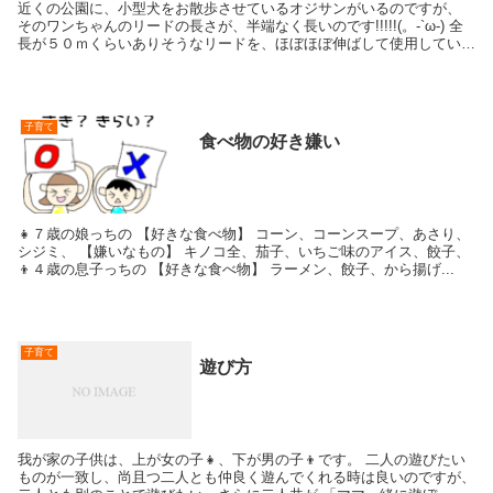
近くの公園に、小型犬をお散歩させているオジサンがいるのですが、
そのワンちゃんのリードの長さが、半端なく長いのです!!!!!(。-`ω-) 全
長が５０ｍくらいありそうなリードを、ほぼほぼ伸ばして使用してい
て、 ワンちゃん...
子育て
食べ物の好き嫌い
👧７歳の娘っちの 【好きな食べ物】 コーン、コーンスープ、あさり、
シジミ、 【嫌いなもの】 キノコ全、茄子、いちご味のアイス、餃子、
👦４歳の息子っちの 【好きな食べ物】 ラーメン、餃子、から揚げ...
子育て
遊び方
我が家の子供は、上が女の子👧、下が男の子👦です。 二人の遊びたい
ものが一致し、尚且つ二人とも仲良く遊んでくれる時は良いのですが、