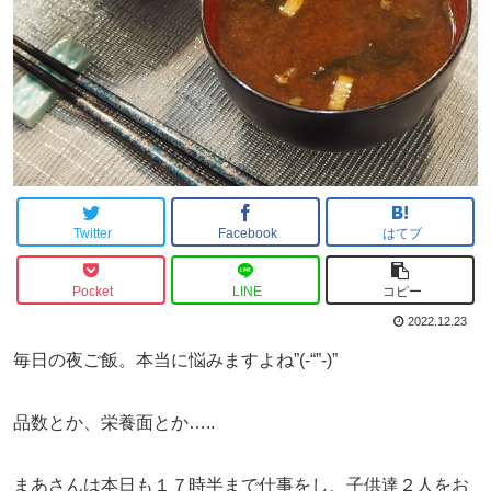
Twitter
Facebook
はてブ
Pocket
LINE
コピー
2022.12.23
毎日の夜ご飯。本当に悩みますよね”(-“”-)”
品数とか、栄養面とか…..
まあさんは本日も１７時半まで仕事をし、子供達２人をお