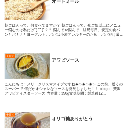
オートミール
朝ごはんって、何食べてますか？ 朝ごはんって、夜ご飯以上にメニュ
ー悩むのは私だけ"(-""-)"？？ 悩んでや悩んで、結局毎日、安定の食パ
ンとバナナとヨーグルト。パパは小麦アレルギーのため、パパだけ最近
はサラダとヨーグルトを食...
子育て
アワビソース
こんにちは！メリークリスマスイブですね🎄✨🎄✨🎄✨ この前、近くの
スーパーで 何だかオシャレなソースを発見しました！！ bibigo 贅沢
アワビオイスターソース 内容量 : 350g賞味期間 : 製造後12...
子育て
オリゴ糖ありがとう