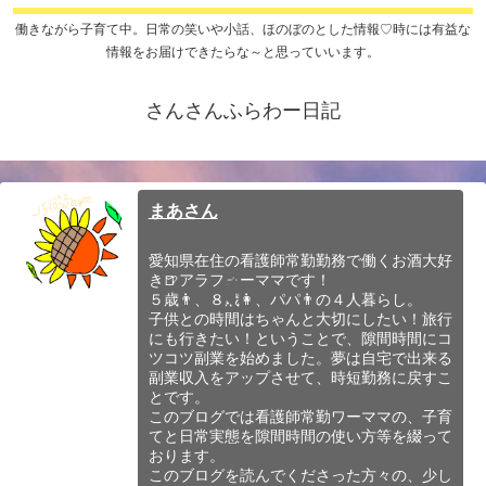
働きながら子育て中。日常の笑いや小話、ほのぼのとした情報♡時には有益な
情報をお届けできたらな～と思っていいます。
さんさんふらわー日記
まあさん
愛知県在住の看護師常勤勤務で働くお酒大好
き🍺アラフォーママです！
５歳👨、８歳👩、パパ👨の４人暮らし。
子供との時間はちゃんと大切にしたい！旅行
にも行きたい！ということで、隙間時間にコ
ツコツ副業を始めました。夢は自宅で出来る
副業収入をアップさせて、時短勤務に戻すこ
とです。
このブログでは看護師常勤ワーママの、子育
てと日常実態を隙間時間の使い方等を綴って
おります。
このブログを読んでくださった方々の、少し