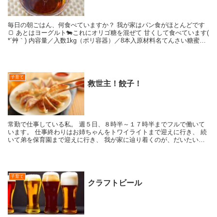
毎日の朝ごはん、何食べていますか？ 我が家はパン食がほとんどです
🍞 あとはヨーグルト🐄これにオリゴ糖を混ぜて 甘くして食べています(
*´艸｀) 内容量／入数1kg（ポリ容器）／8本入原材料名てんさい糖蜜
（国内製造...
子育て
救世主！餃子！
常勤で仕事している私。 週５日、８時半～１７時半までフルで働いて
います。 仕事終わりはお姉ちゃんをトワイライトまで迎えに行き、 続
いて弟を保育園まで迎えに行き、 我が家に辿り着くのが、だいたいい
つも １８時半...
子育て
クラフトビール